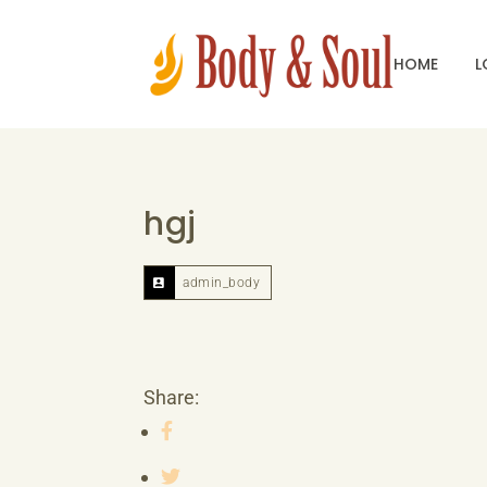
HOME
L
hgj
admin_body
Share: