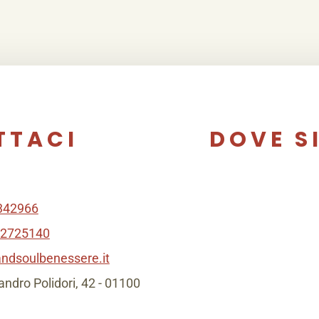
TTACI
DOVE S
342966
92725140
ndsoulbenessere.it
ndro Polidori, 42 - 01100