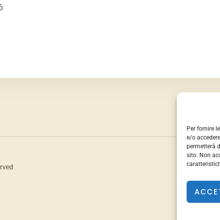
6
Per fornire 
e/o accedere
permetterà d
sito. Non ac
caratteristic
erved
ACCE