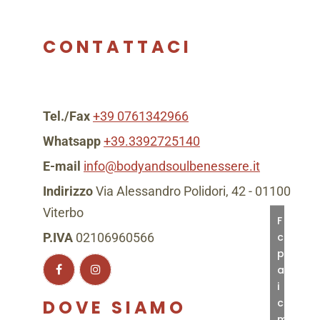
CONTATTACI
Tel./Fax
+39 0761342966
Whatsapp
+39.3392725140
E-mail
info@bodyandsoulbenessere.it
Indirizzo
Via Alessandro Polidori, 42 - 01100
Viterbo
Fai
clic
P.IVA
02106960566
per
accett
i
cookie
DOVE SIAMO
marke