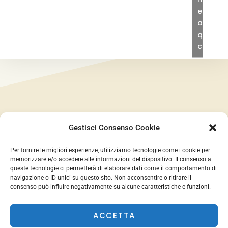
e
abilita
quest
conte
Gestisci Consenso Cookie
Body and Soul di Macri Catiuscia
© All
Per fornire le migliori esperienze, utilizziamo tecnologie come i cookie per
memorizzare e/o accedere alle informazioni del dispositivo. Il consenso a
Rights Reserved
queste tecnologie ci permetterà di elaborare dati come il comportamento di
navigazione o ID unici su questo sito. Non acconsentire o ritirare il
consenso può influire negativamente su alcune caratteristiche e funzioni.
Credits:
Editions
ACCETTA